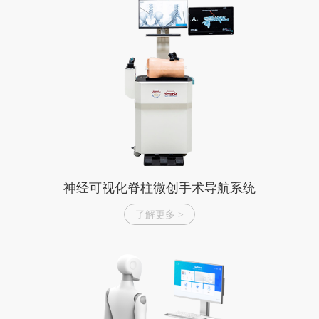
岗
化
产
荣
案
系
位
精
聘
我
业
誉
方
准
薪
动
资
式
们
医
酬
态
质
在
疗
福
学
发
线
器
利
术
展
地
械
研
战
图
智
讨
略
造
神经可视化脊柱微创手术导航系统
系
了解更多 >
统
医
疗
级
触