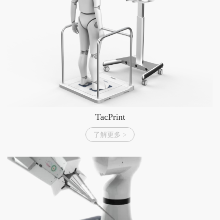
觉
传
感
与
智
能
设
备
TacPrint
智
了解更多 >
慧
医
疗
所
有
产