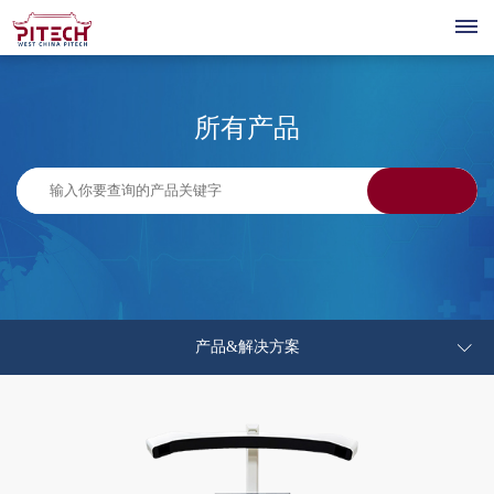
首
所有产品
页
关
公
于
产
司
我
医
品
技
介
疗
绍
们
&
公
术
新
机
核
产品&解决方案
共
器
解
平
公
心
闻
人
技
人
司
管
术
决
台
资
招
个
才
联
新
理
平
聘
性
方
闻
层
讯
台
招
联
系