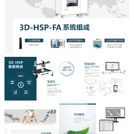
觉
传
感
与
智
能
设
备
智
慧
医
疗
所
有
产