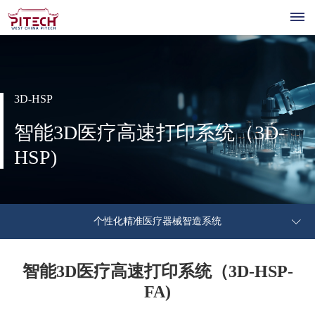
首
页
3D-HSP
关
智能3D医疗高速打印系统（3D-
公
于
产
HSP)
司
我
医
品
技
介
疗
绍
们
&
公
术
新
机
核
个性化精准医疗器械智造系统
共
器
解
平
公
心
闻
人
技
人
司
管
术
决
智能3D医疗高速打印系统（3D-HSP-
台
资
招
个
才
联
新
理
平
FA)
聘
性
方
闻
层
讯
台
招
联
系