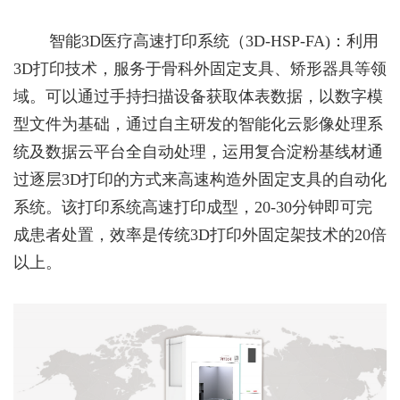
岗
化
产
荣
案
系
位
精
聘
我
智能3D医疗高速打印系统（3D-HSP-FA)：利用
业
誉
方
准
薪
3D打印技术，服务于骨科外固定支具、矫形器具等领
动
资
式
们
医
酬
态
域。可以通过手持扫描设备获取体表数据，以数字模
质
在
疗
福
型文件为基础，通过自主研发的智能化云影像处理系
学
发
线
器
利
统及数据云平台全自动处理，运用复合淀粉基线材通
术
展
地
械
过逐层3D打印的方式来高速构造外固定支具的自动化
研
战
图
智
讨
系统。该打印系统高速打印成型，20-30分钟即可完
略
造
成患者处置，效率是传统3D打印外固定架技术的20倍
系
以上。
统
医
疗
级
触