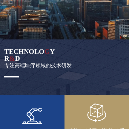
觉
传
感
与
智
能
TECHNOLO
G
Y
设
R
&
D
备
专注高端医疗领域的技术研发
智
慧
医
疗
所
有
产