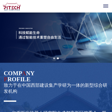
首
页
关
公
于
产
司
我
医
品
技
介
疗
绍
们
&
COMP
A
NY
公
术
新
机
核
P
ROFILE
共
器
解
平
致力于在中国西部建设集产学研为一体的新型综合研
公
心
闻
人
技
人
发机构
司
管
术
决
台
资
招
个
才
联
新
理
平
聘
性
方
闻
层
讯
台
招
联
系