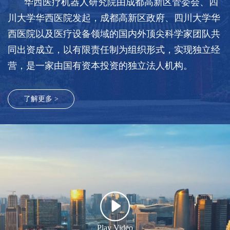
华西医疗机器人研究院由成都高新区管委会、四
岗
化
产
荣
案
系
位
川大学华西医院发起，成都高新区政府、四川大学华
精
聘
我
业
誉
方
准
西医院以及医疗设备领域的国内外顶尖科学家团队共
薪
动
资
式
们
医
同出资成立，以有限责任制为组织形式，实现独立经
酬
态
质
在
疗
营，是一家由国有资本投资的独立法人机构。
福
学
发
线
器
利
术
展
地
械
了解更多 >
研
战
图
智
讨
略
造
系
统
医
疗
级
触
Play Video