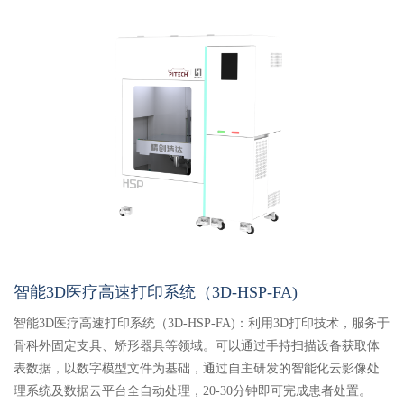
岗
化
产
荣
案
系
位
精
聘
我
业
誉
方
准
薪
动
资
式
们
医
酬
态
质
在
疗
福
学
发
线
器
利
术
展
地
械
研
战
图
智
讨
略
造
系
统
智能3D医疗高速打印系统（3D-HSP-FA)
医
智能3D医疗高速打印系统（3D-HSP-FA)：利用3D打印技术，服务于
疗
骨科外固定支具、矫形器具等领域。可以通过手持扫描设备获取体
级
表数据，以数字模型文件为基础，通过自主研发的智能化云影像处
触
理系统及数据云平台全自动处理，20-30分钟即可完成患者处置。