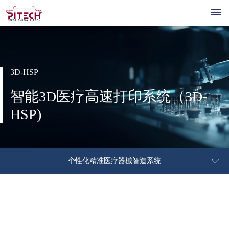
首
页
3D-HSP
关
智能3D医疗高速打印系统（3D-
公
于
产
HSP)
司
我
医
品
技
介
疗
绍
们
&
公
术
新
机
核
个性化精准医疗器械智造系统
共
器
解
平
公
心
闻
人
技
人
司
管
术
决
台
资
招
个
才
联
新
理
平
聘
性
方
闻
层
讯
台
招
联
系