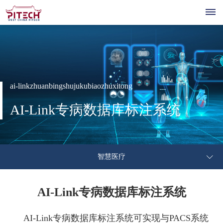
首
页
关
ai-linkzhuanbingshujukubiaozhuxitong
公
于
产
AI-Link专病数据库标注系统
司
我
医
品
技
介
疗
绍
们
&
公
术
新
机
核
智慧医疗
共
器
解
平
公
心
闻
人
技
人
司
管
术
决
AI-Link专病数据库标注系统
台
资
招
个
才
联
新
理
平
聘
性
方
闻
层
讯
AI-Link专病数据库标注系统可实现与PACS系统
台
招
联
系