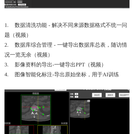
觉
传
感
1. 数据清洗功能 - 解决不同来源数据格式不统一问
与
题（视频）
智
2. 数据库综合管理 - 一键导出数据库总表，随访情
能
况一览无余（视频）
设
3. 影像资料的导出-一键导出PPT（视频）
备
4. 图像智能化标注-导出原始坐标，用于AI训练
智
慧
医
疗
所
有
产