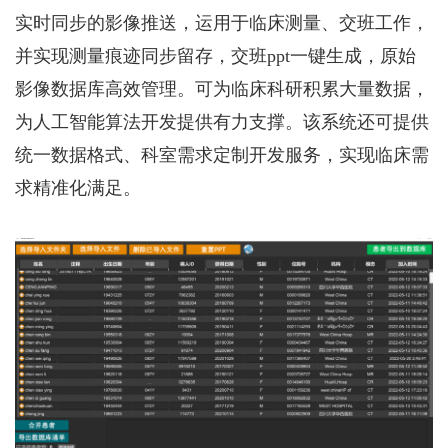
岗
化
产
荣
实时同步的影像推送，运用于临床测量、交班工作，
案
系
位
精
聘
我
业
誉
方
并实现测量痕迹同步留存，交班ppt一键生成，原始
准
薪
动
资
式
影像数据库高效管理。可为临床科研积累大量数据，
们
医
酬
态
质
在
为人工智能算法开发提供有力支撑。该系统还可提供
疗
福
学
发
线
统一数据格式、科室需求定制开发服务，实现临床需
器
利
术
展
地
械
求精准化满足。
研
战
图
智
讨
略
造
系
统
医
疗
级
触