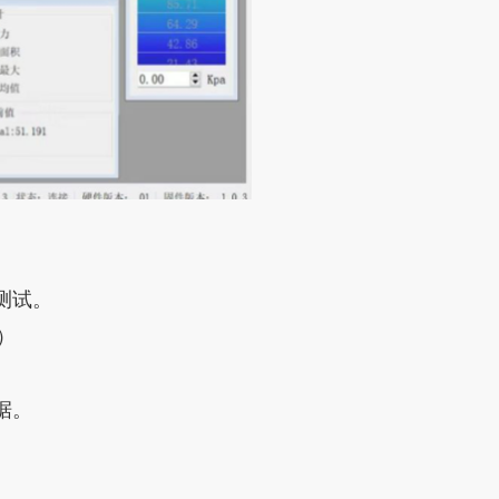
测试。
）
据。