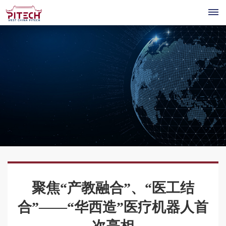
首
页
关
公
于
产
司
我
医
品
技
介
疗
绍
们
&
公
术
新
机
核
共
器
解
平
公
心
闻
人
技
人
聚焦“产教融合”、“医工结
司
管
术
决
台
资
招
个
才
联
新
理
合”——“华西造”医疗机器人首
平
聘
性
方
闻
层
讯
台
招
联
系