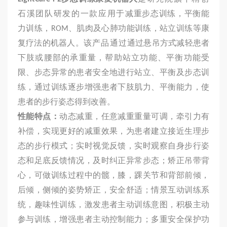
石溪团队研发的一款应用于
减重步态训练，平衡能
力训练，ROM、肌肉及心肺功能训练，站立训练等康
复疗法的机器人。
该产品通过
通过悬吊方式减轻患者
下肢或腰部的承重量，帮助站立功能、平衡功能受
限、步态异常的患者安全地进行站立、平衡及步态训
练，通过训练逐步增强患者下肢肌力、平衡能力，使
患者的步行姿态得到改善。
性能特点：
动态减重，任意减重重量可调，牵引力有
补偿，实现更好的减重效果，为患者建立接近生理步
态的步行模式；实时视觉反馈，实时观察自身步行姿
态和足底反馈情况，及时纠正异常步态；矫正吊带背
心，可做训练过程中的髋，膝，踝关节和背部前倾，
后倾，侧倾的姿势矫正，安全舒适；情景互动训练系
统，趣味性训练，激发患者主动训练意图，积极主动
参与训练，增强患者主动控制能力；多重安全保护功