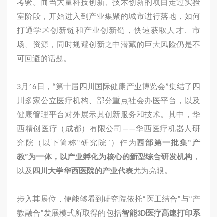
考验。而当大量科技创新、技术创新的项目走过实验
觉
室阶段，开始进入到产业集聚的城市进行落地，如何
传
打通学术创新链和产业创新链，快速获取人才、市
感
场、资源，同时规避创新之中潜藏的巨大风险仍是不
与
可回避的话题。
智
能
3月16日，“第十届四川国际健康产业博览会”集结了四
设
川多家公立医疗机构、部分重点社会办医平台，以及
备
健康管理平台对外展示其创新服务和技术。其中，华
智
西精创医疗（成都）有限公司——华西医疗机器人研
慧
究院（以下简称“研究院”）作为
西部第一批集“产
医
教”为一体，以产业孵化为核心的新型综合研发机构
，
疗
以及
四川大学华西医院的产业代表
尤为亮眼。
所
有
步入其展位，便能够看到研究院依托“医工结合”与“产
产
教融合”发展模式所取得的包括
智能
3D
医疗高速打印系