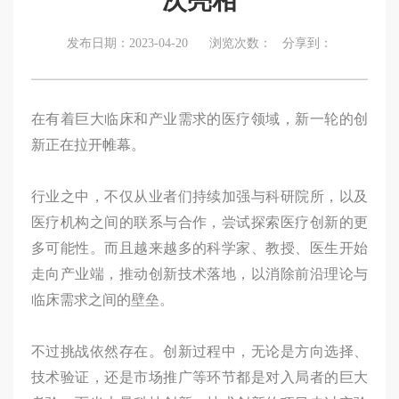
次亮相
岗
化
产
荣
案
系
位
精
聘
我
业
誉
发布日期：2023-04-20 浏览次数：
分享到：
方
准
薪
动
资
式
们
医
酬
态
质
在
疗
福
在有着巨大临床和产业需求的医疗领域，新一轮的创
学
发
线
器
利
新正在拉开帷幕。
术
展
地
械
研
战
图
智
行业之中，不仅从业者们持续加强与科研院所，以及
讨
略
造
医疗机构之间的联系与合作，尝试探索医疗创新的更
系
多可能性。而且越来越多的科学家、教授、医生开始
统
走向产业端，推动创新技术落地，以消除前沿理论与
医
临床需求之间的壁垒。
疗
不过挑战依然存在。创新过程中，无论是方向选择、
级
技术验证，还是市场推广等环节都是对入局者的巨大
触