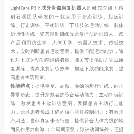
LightCare P3
下肢外骨骼康复机器人
是研究院旗下精
创石溪团队研发的一款应用于
步态训练、起坐训
练、行走训练、平衡训练、下肢肢体运动训练、肢体
协调性训练、姿态控制训练等康复疗法的机器人。
该
产品
利用仿生学、人体工学、机器人技术、传感技
术，实时判断患者运动意图，提供匹配运动能力，通
过对下肢运动功能障碍者髋、膝关节提供助力完成康
复训练，提高康复训练效率，加速下肢功能康复，提
高患者生活质量。
性能特点：
提供重复、高频、准确的步行训练，纠正
异常步态，提升穿戴者的综合运动能力；主动纠偏训
练，激发患者主动训练意图，发挥患者主动行走能
力，诱导患者形成正确的核心肌群控制能力；有效步
态刺激，自然真实步态行走，提供符合人体力线的地
面反作用力刺激
；
全周期康复，除被动训练外，还提